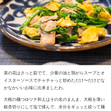
菜の花はさっと茹でて、少量の油と鶏がらスープとオ
イスターソースでチャチャっと炒めただけ〜だけどな
かなかいいお味に出来ましたわ。
大根の麺つゆツナ和えはその名のまんま、大根を薄い
銀杏切りにして塩で揉んで、水分をギュッと絞って麺