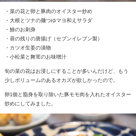
・菜の花と卵と豚肉のオイスター炒め
・大根とツナの麺つゆマヨ和えサラダ
・鯵のお刺身
・昼の残りの唐揚げ（セブンイレブン製）
・カツオ生姜の漬物
・小松菜と舞茸のお味噌汁
旬の菜の花はお浸しにすることが多いんだけど、もう
少しボリュームのあるオカズが欲しかったので。
卵1個と脂身を取り除いた豚モモ肉を入れたオイスター
炒めにしてみました。