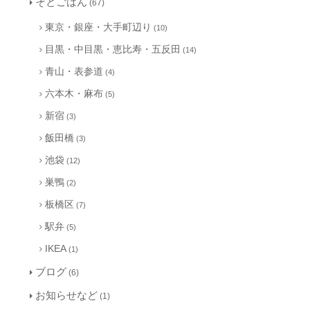
そとごはん
(67)
東京・銀座・大手町辺り
(10)
目黒・中目黒・恵比寿・五反田
(14)
青山・表参道
(4)
六本木・麻布
(5)
新宿
(3)
飯田橋
(3)
池袋
(12)
巣鴨
(2)
板橋区
(7)
駅弁
(5)
IKEA
(1)
ブログ
(6)
お知らせなど
(1)