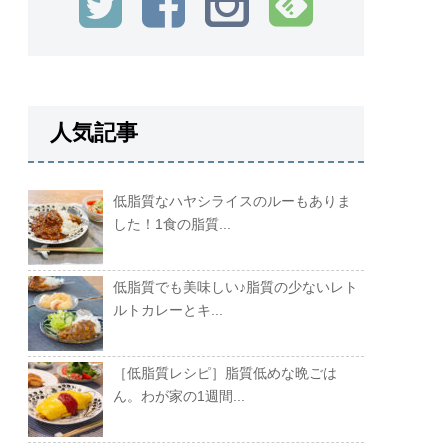
人気記事
低脂質なハヤシライスのルーもありま
した！1食の脂質...
低脂質でも美味しい♪脂質の少ないレト
ルトカレーとキ...
［低脂質レシピ］脂質低めな晩ごは
ん。わが家の1週間...