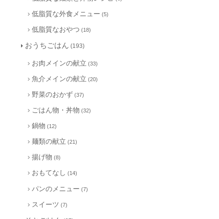
低脂質な外食メニュー
(5)
低脂質なおやつ
(18)
おうちごはん
(193)
お肉メインの献立
(33)
魚介メインの献立
(20)
野菜のおかず
(37)
ごはん物・丼物
(32)
鍋物
(12)
麺類の献立
(21)
揚げ物
(8)
おもてなし
(14)
パンのメニュー
(7)
スイーツ
(7)