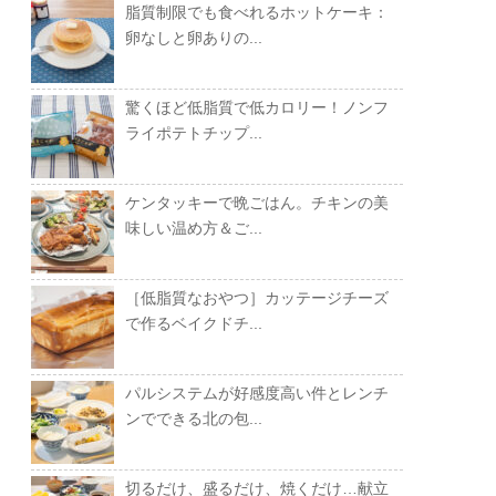
脂質制限でも食べれるホットケーキ：
卵なしと卵ありの...
驚くほど低脂質で低カロリー！ノンフ
ライポテトチップ...
ケンタッキーで晩ごはん。チキンの美
味しい温め方＆ご...
［低脂質なおやつ］カッテージチーズ
で作るベイクドチ...
パルシステムが好感度高い件とレンチ
ンでできる北の包...
切るだけ、盛るだけ、焼くだけ…献立