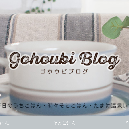
A
はん
そとごはん