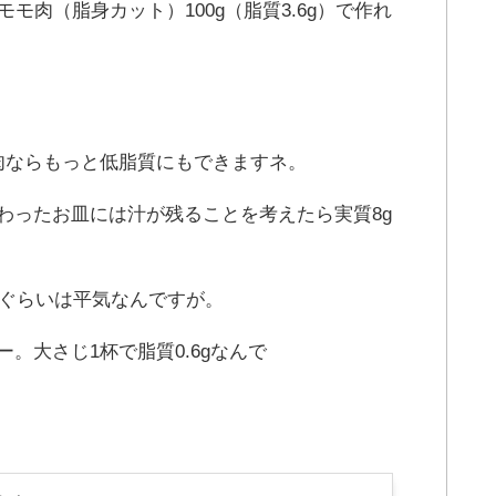
モ肉（脂身カット）100g（脂質3.6g）で作れ
肉ならもっと低脂質にもできますネ。
わったお皿には汁が残ることを考えたら実質8g
gぐらいは平気なんですが。
。大さじ1杯で脂質0.6gなんで