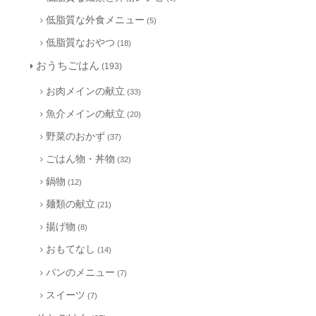
低脂質な外食メニュー
(5)
低脂質なおやつ
(18)
おうちごはん
(193)
お肉メインの献立
(33)
魚介メインの献立
(20)
野菜のおかず
(37)
ごはん物・丼物
(32)
鍋物
(12)
麺類の献立
(21)
揚げ物
(8)
おもてなし
(14)
パンのメニュー
(7)
スイーツ
(7)