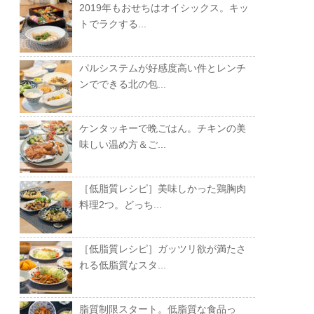
2019年もおせちはオイシックス。キッ
トでラクする...
パルシステムが好感度高い件とレンチ
ンでできる北の包...
ケンタッキーで晩ごはん。チキンの美
味しい温め方＆ご...
［低脂質レシピ］美味しかった鶏胸肉
料理2つ。どっち...
［低脂質レシピ］ガッツリ欲が満たさ
れる低脂質なスタ...
脂質制限スタート。低脂質な食品っ