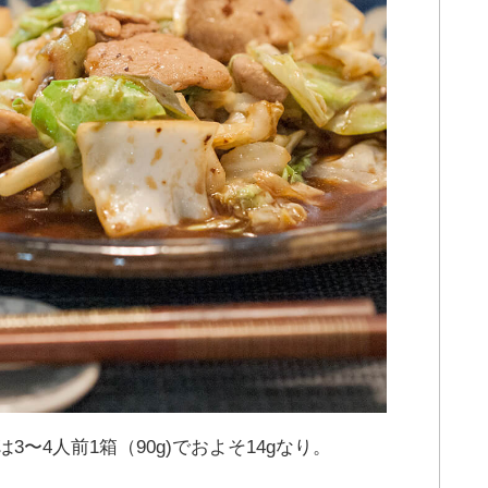
〜4人前1箱（90g)でおよそ14gなり。