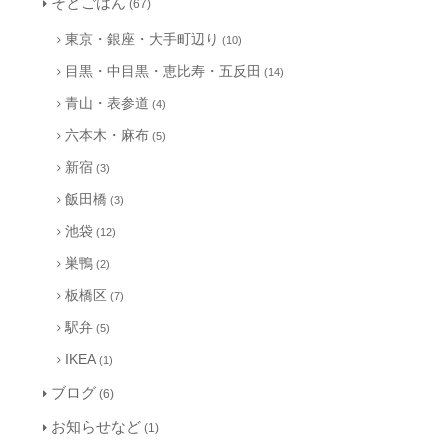
そとごはん
(67)
東京・銀座・大手町辺り
(10)
目黒・中目黒・恵比寿・五反田
(14)
青山・表参道
(4)
六本木・麻布
(5)
新宿
(3)
飯田橋
(3)
池袋
(12)
巣鴨
(2)
板橋区
(7)
駅弁
(5)
IKEA
(1)
ブログ
(6)
お知らせなど
(1)