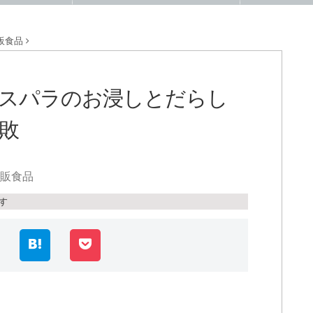
販食品
スパラのお浸しとだらし
敗
販食品
す