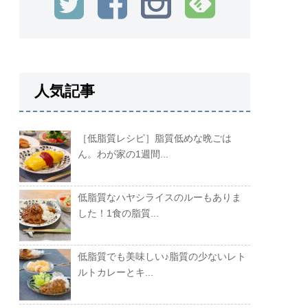
人気記事
［低脂質レシピ］脂質低めな晩ごは
ん。わが家の1週間...
低脂質なハヤシライスのルーもありま
した！1食の脂質...
低脂質でも美味しい♪脂質の少ないレト
ルトカレーとキ...