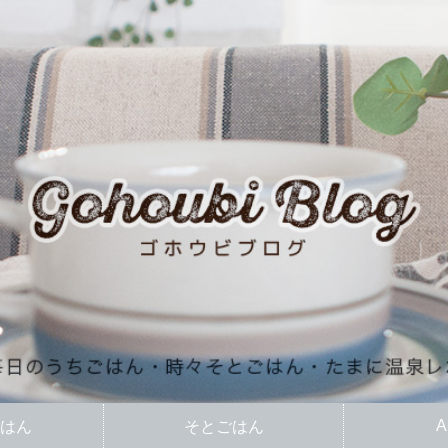
A
はん
そとごはん