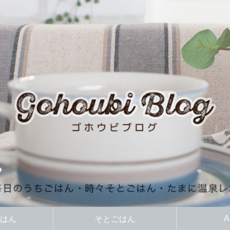
A
はん
そとごはん