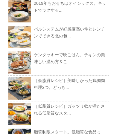
2019年もおせちはオイシックス。キッ
トでラクする...
パルシステムが好感度高い件とレンチ
ンでできる北の包...
ケンタッキーで晩ごはん。チキンの美
味しい温め方＆ご...
［低脂質レシピ］美味しかった鶏胸肉
料理2つ。どっち...
［低脂質レシピ］ガッツリ欲が満たさ
れる低脂質なスタ...
脂質制限スタート。低脂質な食品っ