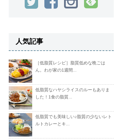
人気記事
［低脂質レシピ］脂質低めな晩ごは
ん。わが家の1週間...
低脂質なハヤシライスのルーもありま
した！1食の脂質...
低脂質でも美味しい♪脂質の少ないレト
ルトカレーとキ...