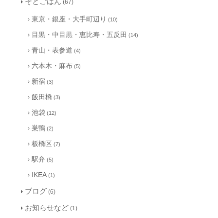
そとごはん
(67)
東京・銀座・大手町辺り
(10)
目黒・中目黒・恵比寿・五反田
(14)
青山・表参道
(4)
六本木・麻布
(5)
新宿
(3)
飯田橋
(3)
池袋
(12)
巣鴨
(2)
板橋区
(7)
駅弁
(5)
IKEA
(1)
ブログ
(6)
お知らせなど
(1)