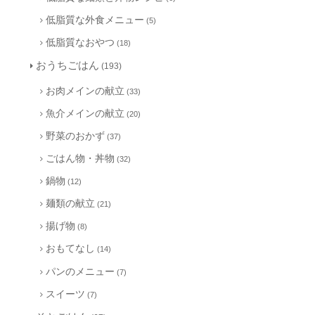
低脂質な外食メニュー
(5)
低脂質なおやつ
(18)
おうちごはん
(193)
お肉メインの献立
(33)
魚介メインの献立
(20)
野菜のおかず
(37)
ごはん物・丼物
(32)
鍋物
(12)
麺類の献立
(21)
揚げ物
(8)
おもてなし
(14)
パンのメニュー
(7)
スイーツ
(7)