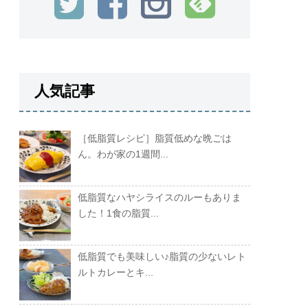
人気記事
［低脂質レシピ］脂質低めな晩ごは
ん。わが家の1週間...
低脂質なハヤシライスのルーもありま
した！1食の脂質...
低脂質でも美味しい♪脂質の少ないレト
ルトカレーとキ...