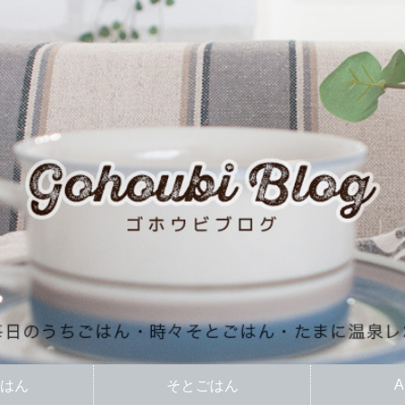
A
はん
そとごはん