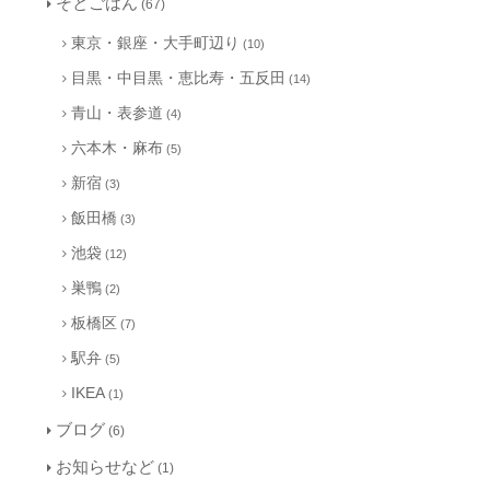
そとごはん
(67)
東京・銀座・大手町辺り
(10)
目黒・中目黒・恵比寿・五反田
(14)
青山・表参道
(4)
六本木・麻布
(5)
新宿
(3)
飯田橋
(3)
池袋
(12)
巣鴨
(2)
板橋区
(7)
駅弁
(5)
IKEA
(1)
ブログ
(6)
お知らせなど
(1)