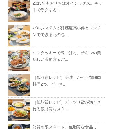
2019年もおせちはオイシックス。キッ
トでラクする...
パルシステムが好感度高い件とレンチ
ンでできる北の包...
ケンタッキーで晩ごはん。チキンの美
味しい温め方＆ご...
［低脂質レシピ］美味しかった鶏胸肉
料理2つ。どっち...
［低脂質レシピ］ガッツリ欲が満たさ
れる低脂質なスタ...
脂質制限スタート。低脂質な食品っ