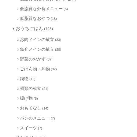
低脂質な外食メニュー
(5)
低脂質なおやつ
(18)
おうちごはん
(193)
お肉メインの献立
(33)
魚介メインの献立
(20)
野菜のおかず
(37)
ごはん物・丼物
(32)
鍋物
(12)
麺類の献立
(21)
揚げ物
(8)
おもてなし
(14)
パンのメニュー
(7)
スイーツ
(7)