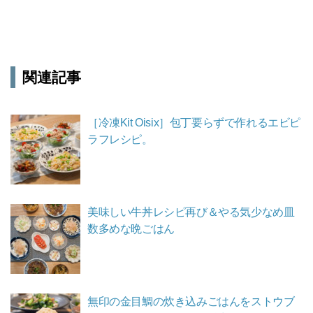
関連記事
［冷凍Kit Oisix］包丁要らずで作れるエビピ
ラフレシピ。
美味しい牛丼レシピ再び＆やる気少なめ皿
数多めな晩ごはん
無印の金目鯛の炊き込みごはんをストウブ