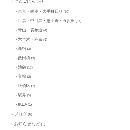
そとごはん
(67)
東京・銀座・大手町辺り
(10)
目黒・中目黒・恵比寿・五反田
(14)
青山・表参道
(4)
六本木・麻布
(5)
新宿
(3)
飯田橋
(3)
池袋
(12)
巣鴨
(2)
板橋区
(7)
駅弁
(5)
IKEA
(1)
ブログ
(6)
お知らせなど
(1)