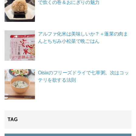
で炊くの巻＆おにぎりの魅力
アルファ化米は美味しいか？＋蓬莱の肉ま
んとちぢみ小松菜で晩ごはん
Oisixのフリーズドライで七草粥。次はコッ
テリを欲する法則
TAG