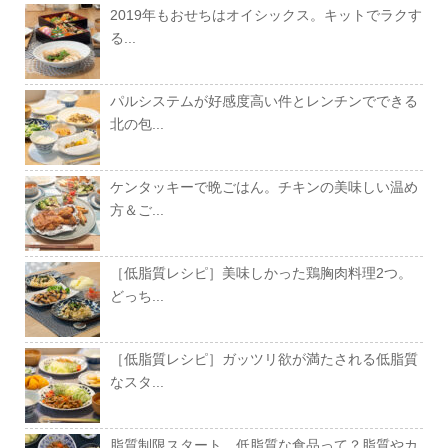
2019年もおせちはオイシックス。キットでラクす
る...
パルシステムが好感度高い件とレンチンでできる
北の包...
ケンタッキーで晩ごはん。チキンの美味しい温め
方＆ご...
［低脂質レシピ］美味しかった鶏胸肉料理2つ。
どっち...
［低脂質レシピ］ガッツリ欲が満たされる低脂質
なスタ...
脂質制限スタート。低脂質な食品って？脂質やカ