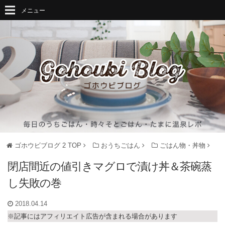
メニュー
ゴホウビブログ 2
TOP
おうちごはん
ごはん物・丼物
閉店間近の値引きマグロで漬け丼＆茶碗蒸
し失敗の巻
2018.04.14
※記事にはアフィリエイト広告が含まれる場合があります