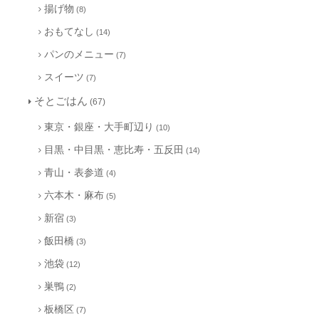
揚げ物
(8)
おもてなし
(14)
パンのメニュー
(7)
スイーツ
(7)
そとごはん
(67)
東京・銀座・大手町辺り
(10)
目黒・中目黒・恵比寿・五反田
(14)
青山・表参道
(4)
六本木・麻布
(5)
新宿
(3)
飯田橋
(3)
池袋
(12)
巣鴨
(2)
板橋区
(7)