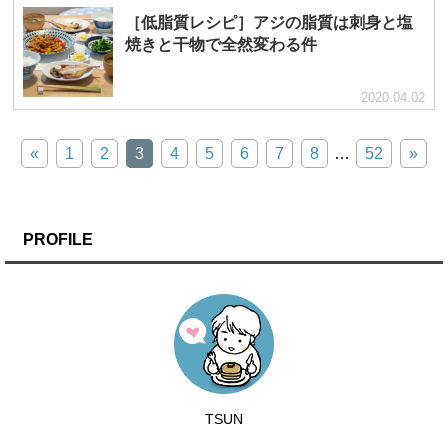
［低脂質レシピ］アジの脂質は刺身と塩
焼きと干物で全然変わる件
2020.04.02
«
1
2
3
4
5
6
7
8
…
52
»
PROFILE
TSUN