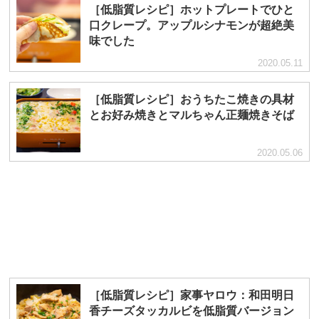
［低脂質レシピ］ホットプレートでひと
口クレープ。アップルシナモンが超絶美
味でした
2020.05.11
［低脂質レシピ］おうちたこ焼きの具材
とお好み焼きとマルちゃん正麺焼きそば
2020.05.06
［低脂質レシピ］家事ヤロウ：和田明日
香チーズタッカルビを低脂質バージョン