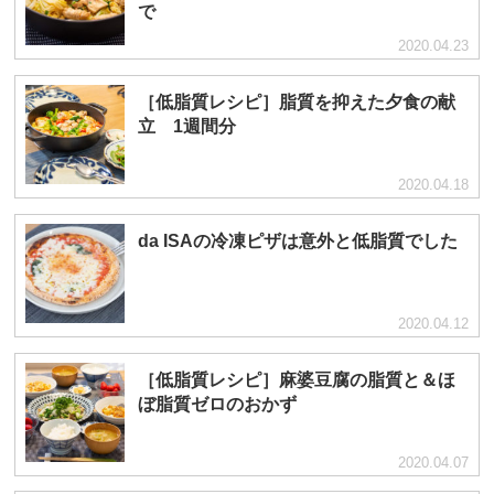
で
2020.04.23
［低脂質レシピ］脂質を抑えた夕食の献
立 1週間分
2020.04.18
da ISAの冷凍ピザは意外と低脂質でした
2020.04.12
［低脂質レシピ］麻婆豆腐の脂質と＆ほ
ぼ脂質ゼロのおかず
2020.04.07