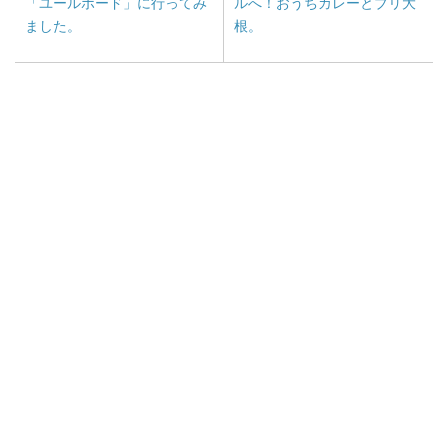
「ユールボード」に行ってみ
ルへ！おうちカレーとブリ大
ました。
根。