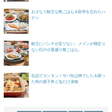
おざなり献立な晩ごはん＆財布を忘れたハ
ナシ
献立にパンチが足りない。メインが物足り
ない日の小皿盛り晩ごはん。
缶詰でカンタン！サバ缶は神でした＆困っ
た時の親子丼と塩だけ漬物