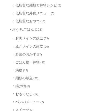
低脂質な麺類と丼物レシピ
(6)
低脂質な外食メニュー
(5)
低脂質なおやつ
(18)
おうちごはん
(193)
お肉メインの献立
(33)
魚介メインの献立
(20)
野菜のおかず
(37)
ごはん物・丼物
(32)
鍋物
(12)
麺類の献立
(21)
揚げ物
(8)
おもてなし
(14)
パンのメニュー
(7)
スイーツ
(7)