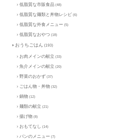
低脂質な市販食品
(48)
低脂質な麺類と丼物レシピ
(6)
低脂質な外食メニュー
(5)
低脂質なおやつ
(18)
おうちごはん
(193)
お肉メインの献立
(33)
魚介メインの献立
(20)
野菜のおかず
(37)
ごはん物・丼物
(32)
鍋物
(12)
麺類の献立
(21)
揚げ物
(8)
おもてなし
(14)
パンのメニュー
(7)