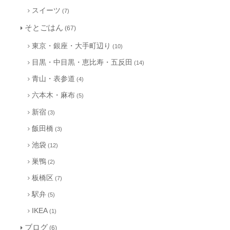
スイーツ
(7)
そとごはん
(67)
東京・銀座・大手町辺り
(10)
目黒・中目黒・恵比寿・五反田
(14)
青山・表参道
(4)
六本木・麻布
(5)
新宿
(3)
飯田橋
(3)
池袋
(12)
巣鴨
(2)
板橋区
(7)
駅弁
(5)
IKEA
(1)
ブログ
(6)