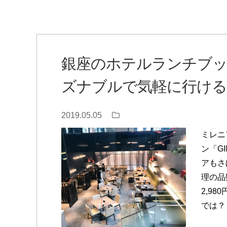
銀座のホテルランチブッフェ
ズナブルで気軽に行け
2019.05.05
東京・銀座・大手町辺り
ミレニ
ン「G
アもさ
理の品
2,9
では？