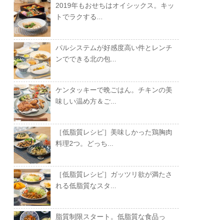
2019年もおせちはオイシックス。キッ
トでラクする...
パルシステムが好感度高い件とレンチ
ンでできる北の包...
ケンタッキーで晩ごはん。チキンの美
味しい温め方＆ご...
［低脂質レシピ］美味しかった鶏胸肉
料理2つ。どっち...
［低脂質レシピ］ガッツリ欲が満たさ
れる低脂質なスタ...
脂質制限スタート。低脂質な食品っ