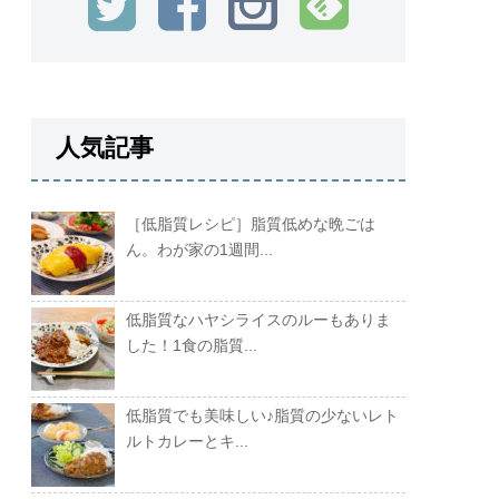
人気記事
［低脂質レシピ］脂質低めな晩ごは
ん。わが家の1週間...
低脂質なハヤシライスのルーもありま
した！1食の脂質...
低脂質でも美味しい♪脂質の少ないレト
ルトカレーとキ...