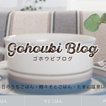
A
はん
そとごはん