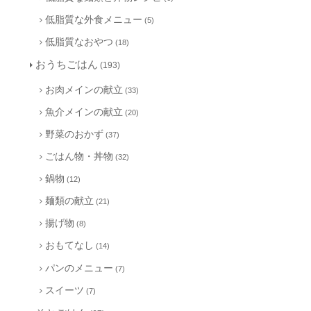
低脂質な外食メニュー
(5)
低脂質なおやつ
(18)
おうちごはん
(193)
お肉メインの献立
(33)
魚介メインの献立
(20)
野菜のおかず
(37)
ごはん物・丼物
(32)
鍋物
(12)
麺類の献立
(21)
揚げ物
(8)
おもてなし
(14)
パンのメニュー
(7)
スイーツ
(7)