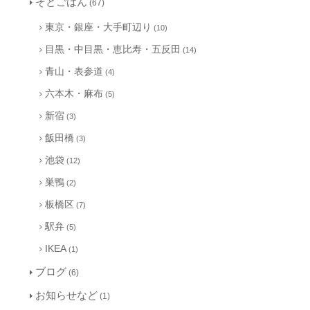
そとごはん
(67)
東京・銀座・大手町辺り
(10)
目黒・中目黒・恵比寿・五反田
(14)
青山・表参道
(4)
六本木・麻布
(5)
新宿
(3)
飯田橋
(3)
池袋
(12)
巣鴨
(2)
板橋区
(7)
駅弁
(5)
IKEA
(1)
ブログ
(6)
お知らせなど
(1)