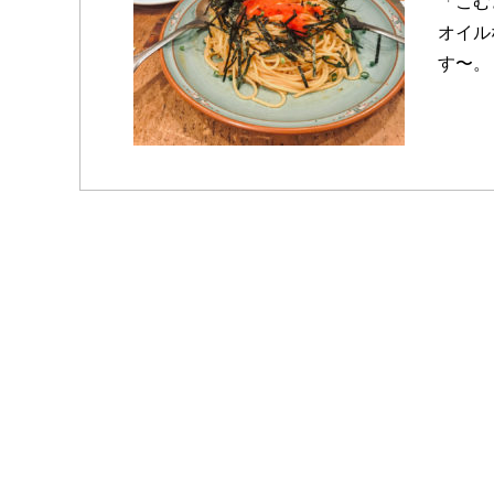
「こむ
オイル
す〜。