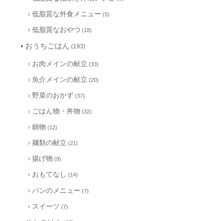
低脂質な外食メニュー
(5)
低脂質なおやつ
(18)
おうちごはん
(193)
お肉メインの献立
(33)
魚介メインの献立
(20)
野菜のおかず
(37)
ごはん物・丼物
(32)
鍋物
(12)
麺類の献立
(21)
揚げ物
(8)
おもてなし
(14)
パンのメニュー
(7)
スイーツ
(7)