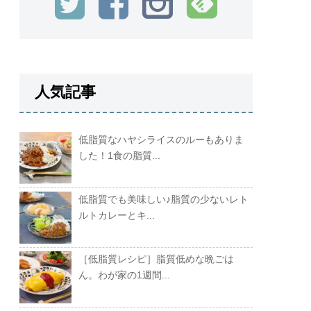
人気記事
低脂質なハヤシライスのルーもありま
した！1食の脂質...
低脂質でも美味しい♪脂質の少ないレト
ルトカレーとキ...
［低脂質レシピ］脂質低めな晩ごは
ん。わが家の1週間...