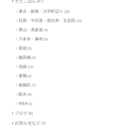
そとごはん
(67)
東京・銀座・大手町辺り
(10)
目黒・中目黒・恵比寿・五反田
(14)
青山・表参道
(4)
六本木・麻布
(5)
新宿
(3)
飯田橋
(3)
池袋
(12)
巣鴨
(2)
板橋区
(7)
駅弁
(5)
IKEA
(1)
ブログ
(6)
お知らせなど
(1)