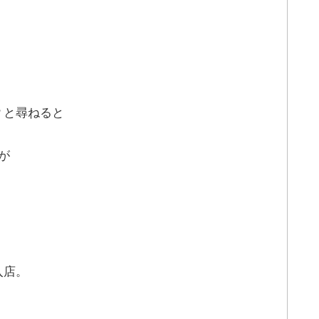
？と尋ねると
が
入店。