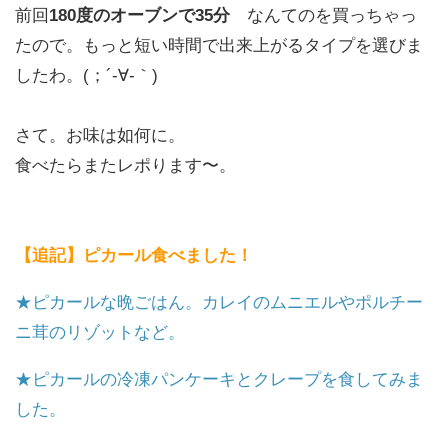
前回
180度のオーブンで35分
なんてのを買っちゃっ
たので。もっと短い時間で出来上がるタイプを選びま
したわ。(；´-∀-｀)ゞ
さて。お味は如何に。
食べたらまたレポります〜。
【追記】ピカール食べました！
★ピカールな晩ごはん。カレイのムニエルやポルチー
ニ茸のリゾットなど。
★ピカールの冷凍パンケーキとクレープを食してみま
した。