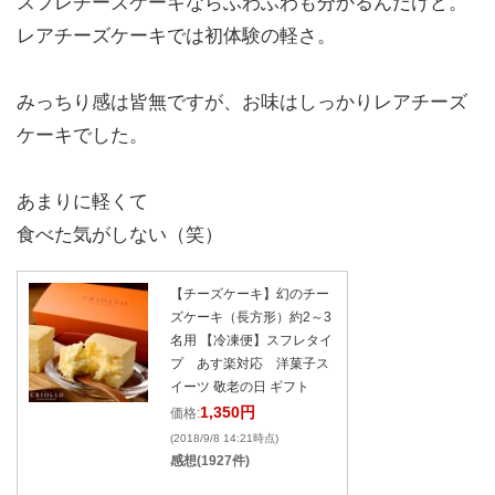
スフレチーズケーキならふわふわも分かるんだけど。
レアチーズケーキでは初体験の軽さ。
みっちり感は皆無ですが、お味はしっかりレアチーズ
ケーキでした。
あまりに軽くて
食べた気がしない（笑）
【チーズケーキ】幻のチー
ズケーキ（長方形）約2～3
名用 【冷凍便】スフレタイ
プ あす楽対応 洋菓子ス
イーツ 敬老の日 ギフト
1,350円
価格:
(2018/9/8 14:21時点)
感想(1927件)