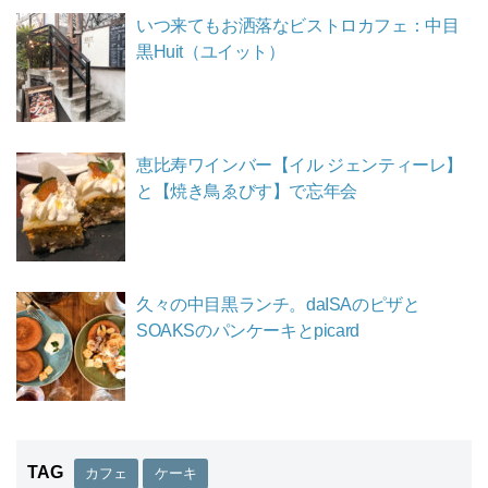
いつ来てもお洒落なビストロカフェ：中目
黒Huit（ユイット）
恵比寿ワインバー【イル ジェンティーレ】
と【焼き鳥ゑびす】で忘年会
久々の中目黒ランチ。daISAのピザと
SOAKSのパンケーキとpicard
TAG
カフェ
ケーキ