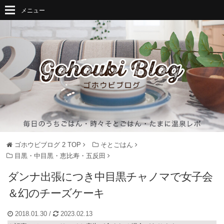
メニュー
ゴホウビブログ 2
TOP
そとごはん
目黒・中目黒・恵比寿・五反田
ダンナ出張につき中目黒チャノマで女子会
＆幻のチーズケーキ
2018.01.30
/
2023.02.13