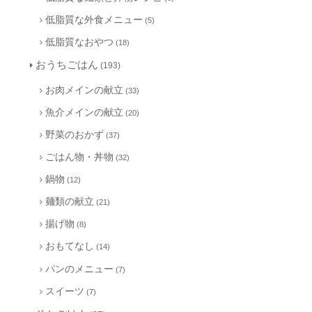
低脂質な外食メニュー
(5)
低脂質なおやつ
(18)
おうちごはん
(193)
お肉メインの献立
(33)
魚介メインの献立
(20)
野菜のおかず
(37)
ごはん物・丼物
(32)
鍋物
(12)
麺類の献立
(21)
揚げ物
(8)
おもてなし
(14)
パンのメニュー
(7)
スイーツ
(7)