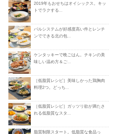
2019年もおせちはオイシックス。キッ
トでラクする...
パルシステムが好感度高い件とレンチ
ンでできる北の包...
ケンタッキーで晩ごはん。チキンの美
味しい温め方＆ご...
［低脂質レシピ］美味しかった鶏胸肉
料理2つ。どっち...
［低脂質レシピ］ガッツリ欲が満たさ
れる低脂質なスタ...
脂質制限スタート。低脂質な食品っ