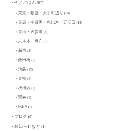
そとごはん
(67)
東京・銀座・大手町辺り
(10)
目黒・中目黒・恵比寿・五反田
(14)
青山・表参道
(4)
六本木・麻布
(5)
新宿
(3)
飯田橋
(3)
池袋
(12)
巣鴨
(2)
板橋区
(7)
駅弁
(5)
IKEA
(1)
ブログ
(6)
お知らせなど
(1)