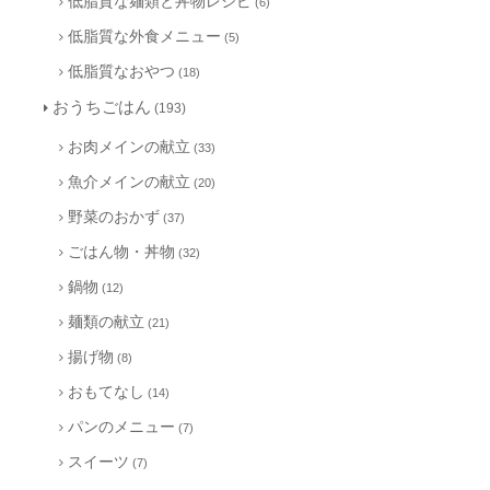
低脂質な麺類と丼物レシピ
(6)
低脂質な外食メニュー
(5)
低脂質なおやつ
(18)
おうちごはん
(193)
お肉メインの献立
(33)
魚介メインの献立
(20)
野菜のおかず
(37)
ごはん物・丼物
(32)
鍋物
(12)
麺類の献立
(21)
揚げ物
(8)
おもてなし
(14)
パンのメニュー
(7)
スイーツ
(7)