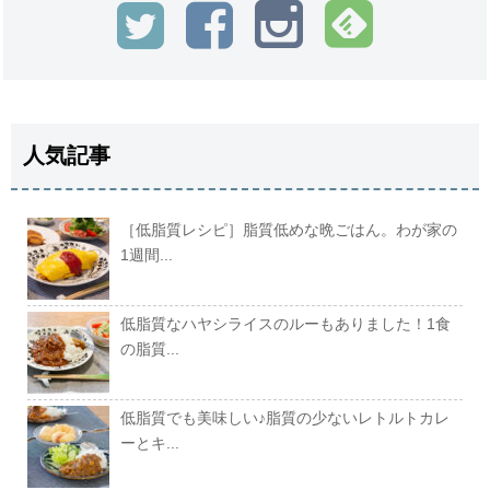
人気記事
［低脂質レシピ］脂質低めな晩ごはん。わが家の
1週間...
低脂質なハヤシライスのルーもありました！1食
の脂質...
低脂質でも美味しい♪脂質の少ないレトルトカレ
ーとキ...