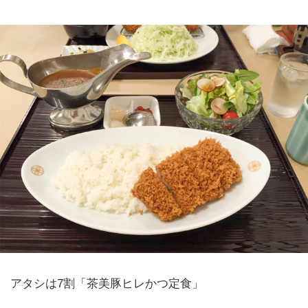
アタシは7割「茶美豚ヒレかつ定食」