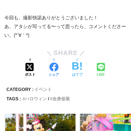
今回も、撮影快諾ありがとうございました！
あ、アタシが写ってる〜って思ったら、コメントくださー
い。(*´∀｀*)
SHARE
0
0
0
ポスト
シェア
はてブ
LINE
CATEGORY :
イベント
TAGS :
ハロウィン
全身仮装