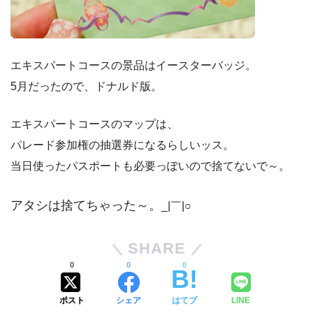
エキスパートコースの景品はイースターバッジ。
5月だったので、ドナルド版。
エキスパートコースのマップは、
パレード参加権の抽選券になるらしいッス。
当日使ったパスポートも必要っぽいので捨てないで～。
アタシは捨てちゃった～。
_|￣|○
SHARE
0
0
0
ポスト
シェア
はてブ
LINE