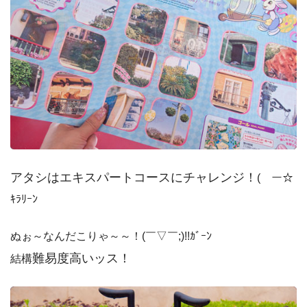
アタシはエキスパートコースにチャレンジ！
(￣ー☆
ｷﾗﾘｰﾝ
ぬぉ～なんだこりゃ～～！(￣▽￣;)!!ｶﾞｰﾝ
難易度高いッス！
結構