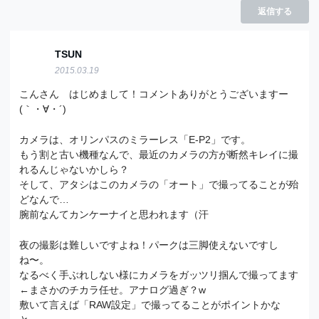
返信する
TSUN
2015.03.19
こんさん はじめまして！コメントありがとうございますー
(｀・∀・´)ゞ
カメラは、オリンパスのミラーレス「E-P2」です。
もう割と古い機種なんで、最近のカメラの方が断然キレイに撮
れるんじゃないかしら？
そして、アタシはこのカメラの「オート」で撮ってることが殆
どなんで…
腕前なんてカンケーナイと思われます（汗
夜の撮影は難しいですよね！パークは三脚使えないですし
ね〜。
なるべく手ぶれしない様にカメラをガッツリ掴んで撮ってます
←まさかのチカラ任せ。アナログ過ぎ？w
敷いて言えば「RAW設定」で撮ってることがポイントかな