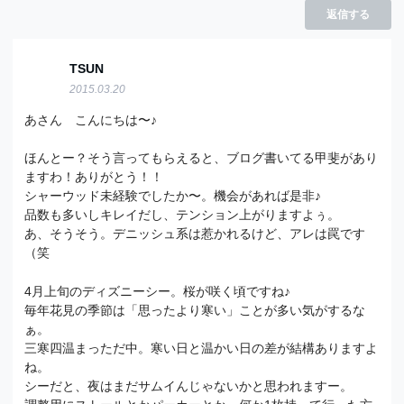
返信する
TSUN
2015.03.20
あさん こんにちは〜♪
ほんとー？そう言ってもらえると、ブログ書いてる甲斐があり
ますわ！ありがとう！！
シャーウッド未経験でしたか〜。機会があれば是非♪
品数も多いしキレイだし、テンション上がりますよぅ。
あ、そうそう。デニッシュ系は惹かれるけど、アレは罠です
（笑
4月上旬のディズニーシー。桜が咲く頃ですね♪
毎年花見の季節は「思ったより寒い」ことが多い気がするな
ぁ。
三寒四温まっただ中。寒い日と温かい日の差が結構ありますよ
ね。
シーだと、夜はまだサムイんじゃないかと思われますー。