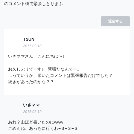
のコメント欄で緊張しとりまふ
返信する
TSUN
2015.03.18
いさママさん こんにちは〜♪
お久しぶりでーす♪ 緊張だなんてー。
…っていうか、頂いたコメントは緊張報告だけでした？
続きがあったのかな？？
いさママ
2015.03.19
あれ？山ほど書いたのにwww
ごめんね、あっちに行くわ≡３≡３≡３