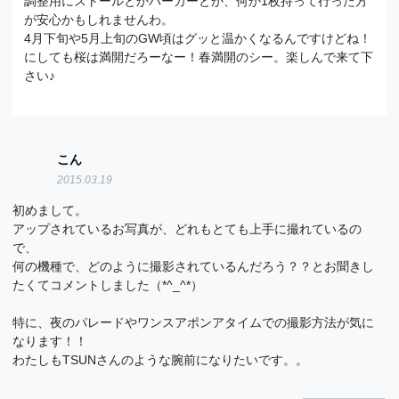
調整用にストールとかパーカーとか、何か1枚持って行った方
が安心かもしれませんわ。
4月下旬や5月上旬のGW頃はグッと温かくなるんですけどね！
にしても桜は満開だろーなー！春満開のシー。楽しんで来て下
さい♪
こん
2015.03.19
初めまして。
アップされているお写真が、どれもとても上手に撮れているの
で、
何の機種で、どのように撮影されているんだろう？？とお聞きし
たくてコメントしました（*^_^*）
特に、夜のパレードやワンスアポンアタイムでの撮影方法が気に
なります！！
わたしもTSUNさんのような腕前になりたいです。。