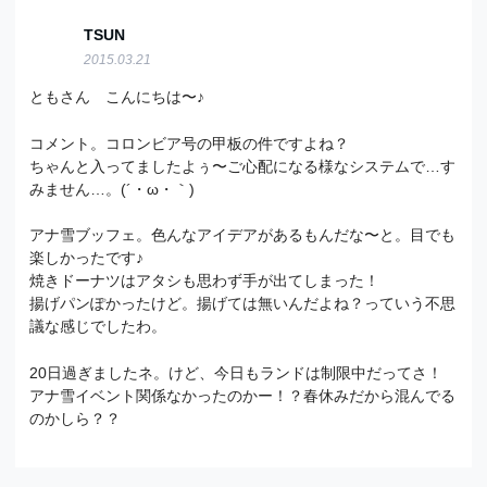
TSUN
2015.03.21
ともさん こんにちは〜♪
コメント。コロンビア号の甲板の件ですよね？
ちゃんと入ってましたよぅ〜ご心配になる様なシステムで…す
みません…。(´・ω・｀)
アナ雪ブッフェ。色んなアイデアがあるもんだな〜と。目でも
楽しかったです♪
焼きドーナツはアタシも思わず手が出てしまった！
揚げパンぽかったけど。揚げては無いんだよね？っていう不思
議な感じでしたわ。
20日過ぎましたネ。けど、今日もランドは制限中だってさ！
アナ雪イベント関係なかったのかー！？春休みだから混んでる
のかしら？？