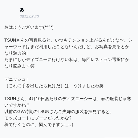
あ
2015.03.20
おはようございます(*^^*)
TSUNさんの写真観ると、いつもテンション上がるんだよな〜。シ
ャーウッドはまだ利用したことないんだけど、お写真を見るとか
なり魅力的！
たまにしかディズニーに行けない私は、毎回レストラン選択にか
なり悩みます笑
デニッシュ！
（これに手を出したら負けだ）は、うけましたわ笑
TSUNさん、4月10日あたりのディズニーシーは、春の服装じゃ寒
いですかね？
以前のGW時期のTSUNさんご夫婦の服装を拝見すると、
モッズコートにブーツだったかな?
着て行くものに、悩んでます(｡-_-｡)