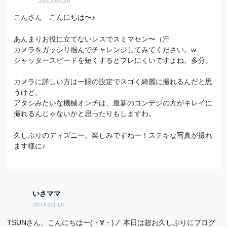
2015.03.20
こんさん こんにちは〜♪
あんまりお役に立てないレスでスミマセン〜（汗
カメラをガッシリ掴んでチャレンジしてみてください。w
シャッタースピードを短くするとブレにくいですよね。多分。
カメラに詳しい方は一眼の設定でスゴく綺麗に撮れるんだと思
うけど、
アタシみたいな機械オンチは、最新のコンデジの方がキレイに
撮れるんじゃないかと思ったりもしますわ。
久しぶりのディズニー。楽しみですねー！ステキな写真が撮れ
ます様に♪
いさママ
2015.03.18
TSUNさん、こんにちはー(・∀・)ノ 本日は超お久しぶりにブログ