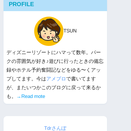
PROFILE
TSUN
ディズニーリゾートにハマって数年。パー
クの雰囲気が好き♪遊びに行ったときの備忘
録やホテル予約奮闘記などをゆる〜くアッ
プしてます。今は
アメブロ
で書いてます
が、またいつかこのブログに戻って来るか
も。
→Read mote
Tdrさんぽ