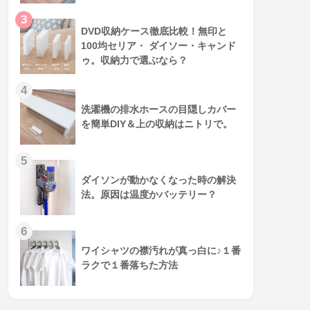
3
DVD収納ケース徹底比較！無印と
100均セリア・ ダイソー・キャンド
ゥ。収納力で選ぶなら？
4
洗濯機の排水ホースの目隠しカバー
を簡単DIY＆上の収納はニトリで。
5
ダイソンが動かなくなった時の解決
法。原因は温度かバッテリー？
6
ワイシャツの襟汚れが真っ白に♪１番
ラクで１番落ちた方法