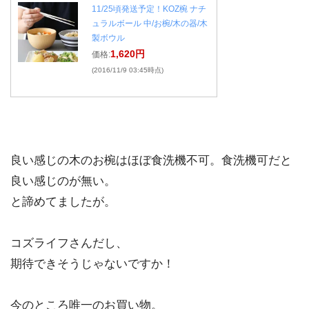
11/25頃発送予定！KOZ椀 ナチ
ュラルボール 中/お椀/木の器/木
製ボウル
1,620円
価格:
(2016/11/9 03:45時点)
良い感じの木のお椀はほぼ食洗機不可。食洗機可だと
良い感じのが無い。
と諦めてましたが。
コズライフさんだし、
期待できそうじゃないですか！
今のところ唯一のお買い物。