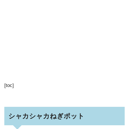
[toc]
シャカシャカねぎポット