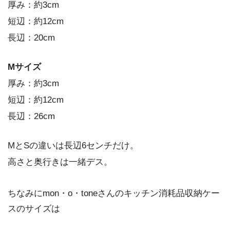
厚み：約3cm
短辺：約12cm
長辺：
20cm
Mサイズ
厚み：約3cm
短辺：約12cm
長辺：
26cm
MとSの違いは長辺6センチだけ。
高さと奥行きは一緒デス。
ちなみにmon・o・toneさんのキッチン消耗品収納ケー
スのサイズは