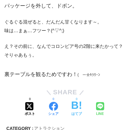
パッケージを外して、ドボン。
ぐるぐる混ぜると、だんだん甘くなります～。
味は…まぁ…フツー？(^▽^;)
え？その前に、なんでコロンビア号の2階に来たかって？
そりゃあもぅ。
裏テーブルを観るためですわ！
(￣ー☆ｷﾗﾘｰﾝ
SHARE
0
0
0
ポスト
シェア
はてブ
LINE
CATEGORY :
アトラクション