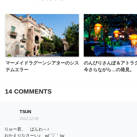
マーメイドラグーンシアターのシス
のんびりさんぽ＆アトラ
テムエラー
今さらながら…の発見。
14
COMMENTS
TSUN
2012.12.06
りゅー君。 ばんわ～♪
おかえりなさーい♪ w(´▽｀)w