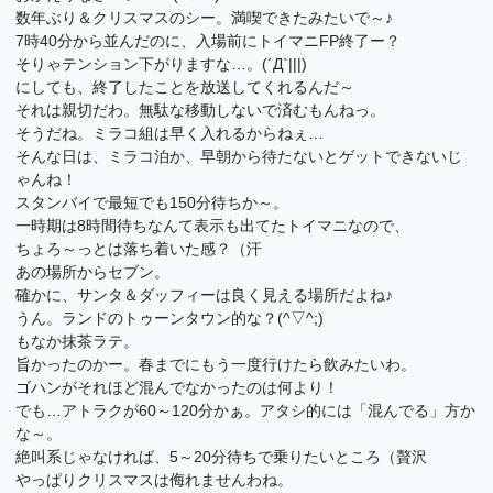
数年ぶり＆クリスマスのシー。満喫できたみたいで～♪
7時40分から並んだのに、入場前にトイマニFP終了ー？
そりゃテンション下がりますな…。(´Д`|||)
にしても、終了したことを放送してくれるんだ～
それは親切だわ。無駄な移動しないで済むもんねっ。
そうだね。ミラコ組は早く入れるからねぇ…
そんな日は、ミラコ泊か、早朝から待たないとゲットできないじ
ゃんね！
スタンバイで最短でも150分待ちか～。
一時期は8時間待ちなんて表示も出てたトイマニなので、
ちょろ～っとは落ち着いた感？（汗
あの場所からセブン。
確かに、サンタ＆ダッフィーは良く見える場所だよね♪
うん。ランドのトゥーンタウン的な？(^▽^;)
もなか抹茶ラテ。
旨かったのかー。春までにもう一度行けたら飲みたいわ。
ゴハンがそれほど混んでなかったのは何より！
でも…アトラクが60～120分かぁ。アタシ的には「混んでる」方か
な～。
絶叫系じゃなければ、5～20分待ちで乗りたいところ（贅沢
やっぱりクリスマスは侮れませんわね。