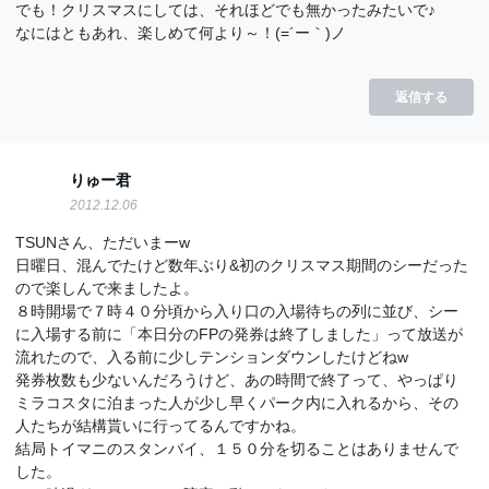
でも！クリスマスにしては、それほどでも無かったみたいで♪
なにはともあれ、楽しめて何より～！(=´ー｀)ノ
返信する
りゅー君
2012.12.06
TSUNさん、ただいまーw
日曜日、混んでたけど数年ぶり&初のクリスマス期間のシーだった
ので楽しんで来ましたよ。
８時開場で７時４０分頃から入り口の入場待ちの列に並び、シー
に入場する前に「本日分のFPの発券は終了しました」って放送が
流れたので、入る前に少しテンションダウンしたけどねw
発券枚数も少ないんだろうけど、あの時間で終了って、やっぱり
ミラコスタに泊まった人が少し早くパーク内に入れるから、その
人たちが結構貰いに行ってるんですかね。
結局トイマニのスタンバイ、１５０分を切ることはありませんで
した。