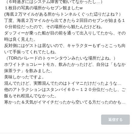
（６時過ぎにはシステム障害で動いてなかったし…）
１枚目の写真の場所からセブン観ましたw
(海底２万マイルがある所からトンネルくぐった辺りだよね？）
丁度、海底２万マイルから出てきたら２回目のセブンが始まる１
０分前位だったので、その場所から観たんだけどね。
ダッフィーが乗った船が目の前を通って出入りしてたから、その
時は良く見えた。
反対側にはゲストは居ないので、キャラクターもずっとこっち向
いて手振ってくれてたしね。
（TDRのパレードのトゥーンタウンみたいな場所だよね。）
ホワイトチョコレートモカ、飲みたかったけど、自分は「もなか
抹茶ラテ」を飲みました。
美味しかったですよ。
混んでたけど、実際混んでたのはトイマニだけだったような…
他のアトラクションはスタンバイ６０～１２０分位だったし、ご
飯もそれ程混んでなかった。
寒かった＆天気がイマイチだったから空いてる方だったのかも…
返信する