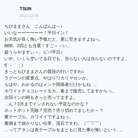
TSUN
2012.12.06
ちびままさん こんばんは～♪
いいなーーーーーー！平日イン！
お天気が良く無い予報だと、更に空きますよねっ。
BBB、2回とも当選！すご～～い。
超うらやますぃ～。ビバ平日♪
いや、いくら空いてる日でも、当らない人は当らないのですよ。
f(´－｀；)
きっとちびままさんの普段の行いですわ♪
ラグーンの変更点。やはりワカリマセンか。
もはや、わかるのはメンテ関係者だけかもね…。
ホワイトチョコレートモカ。春まで販売してますからっ。
次回インの時もきっと売ってますよ。
…ん？3月までインされない予定なのかな？
ホットポット完敗？完売？売り切れてましたか～？
裏テーブル。カワイイですよねっ。
裏側まで抜かりない仕草、流石ですわ。（￣▽￣）
…ってアタシは表テーブルをまともに見た事が無いという…。