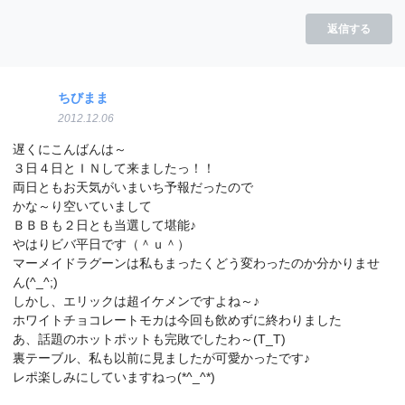
返信する
ちびまま
2012.12.06
遅くにこんばんは～
３日４日とＩＮして来ましたっ！！
両日ともお天気がいまいち予報だったので
かな～り空いていまして
ＢＢＢも２日とも当選して堪能♪
やはりビバ平日です（＾ｕ＾）
マーメイドラグーンは私もまったくどう変わったのか分かりませ
ん(^_^;)
しかし、エリックは超イケメンですよね～♪
ホワイトチョコレートモカは今回も飲めずに終わりました
あ、話題のホットポットも完敗でしたわ～(T_T)
裏テーブル、私も以前に見ましたが可愛かったです♪
レポ楽しみにしていますねっ(*^_^*)