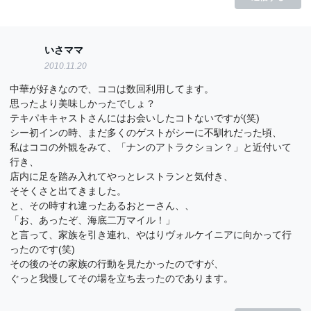
いさママ
2010.11.20
中華が好きなので、ココは数回利用してます。
思ったより美味しかったでしょ？
テキパキキャストさんにはお会いしたコトないですが(笑)
シー初インの時、まだ多くのゲストがシーに不馴れだった頃、
私はココの外観をみて、「ナンのアトラクション？」と近付いて
行き、
店内に足を踏み入れてやっとレストランと気付き、
そそくさと出てきました。
と、その時すれ違ったあるおとーさん、、
「お、あったぞ、海底二万マイル！」
と言って、家族を引き連れ、やはりヴォルケイニアに向かって行
ったのです(笑)
その後のその家族の行動を見たかったのですが、
ぐっと我慢してその場を立ち去ったのであります。