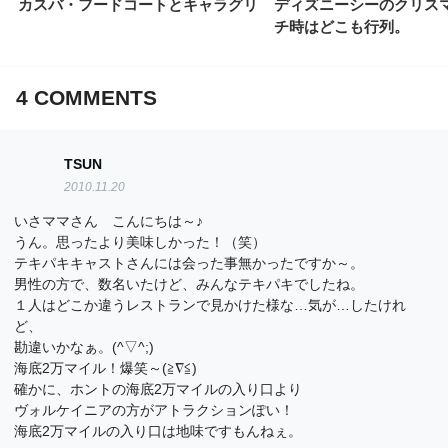
カスバ・フードコートとキャラグリ
ディズニーシーのクリス
チ時はどこも行列。
4
COMMENTS
TSUN
2010.11.20
いさママさん こんにちは～♪
うん。思ったより美味しかった！（笑）
テキパキキャストさんには会った事無かったですか～。
男性の方で、数名いたけど、みんなテキパキでしたね。
１人はどこか違うレストランで見かけた様な…気が…したけれ
ど、
勘違いかなぁ。(^▽^;)
海底2万マイル！爆笑～(≧∇≦)
確かに、ホントの海底2万マイルの入り口より
ヴォルケイニアの方がアトラクションぽい！
海底2万マイルの入り口は地味ですもんねぇ。