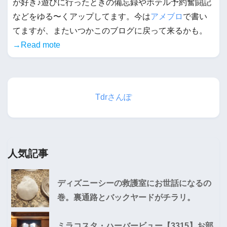
が好き♪遊びに行ったときの備忘録やホテル予約奮闘記
などをゆる〜くアップしてます。今は
アメブロ
で書い
てますが、またいつかこのブログに戻って来るかも。
→Read mote
Tdrさんぽ
人気記事
ディズニーシーの救護室にお世話になるの
巻。裏通路とバックヤードがチラリ。
ミラコスタ・ハーバービュー【3315】お部