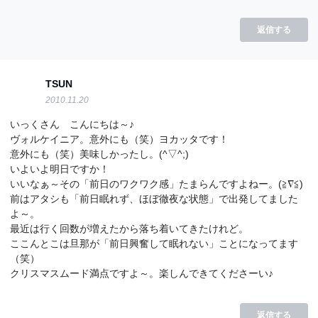
返信する
TSUN
2010.11.20
いっくさん こんにちは～♪
ヴォルケイニア。意外にも（笑）ヨカッタです！
意外にも（笑）美味しかったし。(^▽^;)
いよいよ明日ですか！
いいなぁ～その「前日のワクワク感」たまらんですよねー。(≧∇≦)
前はアタシも「前日眠れず、ほぼ徹夜な状態」で出発してました
よ～。
最近は行く回数が増えたから落ち着いてきたけれど。
ここんとこは旦那が「前日興奮して眠れない」ことになってます
（笑）
クリスマスムード満点ですよ～。楽しんできてくださーい♪
返信する