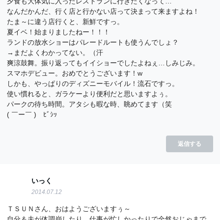
夕食も大体気に入ったレストランに行きたくなって…
なんだかんだ、行く店と行かない店って決まって来ますよね！
たま～に違う店行くと、新鮮ですっ。
夏イベ！始まりましたねー！！！
ランドの放水ショーはパレードルートも使うんでしょ？
→まだよくわかってない。（汗
爽涼鼓舞。振り返ってもイイショーでしたよねぇ…しみじみ。
スマホデビュー。おめでとうございます！w
しかも、やっぱりのディズニーモバイル！流石ですっ。
使い慣れると、ガラケーより便利だと思いますよぅ。
パークの待ち時間。アタシも暇な時、眺めてます（笑
( ￣ー￣ )ゞﾋﾞｼｯ
返信する
いっく
2014.07.12
ＴＳＵＮさん、おはようございますぅ～
自分＆夫が体調崩したり、仕事が忙しかったりで全然おじゃまで