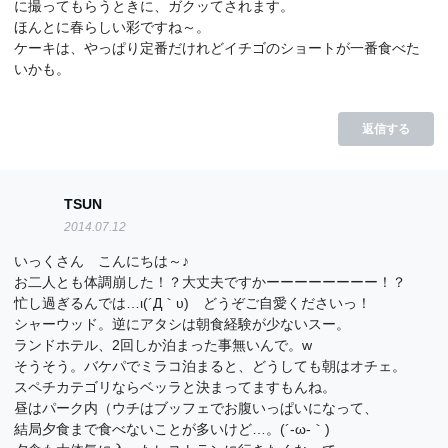
に撮ってもらうときに、ガクッてされます。
ほんとに春らしい彩ですね～。
ケーキは、やっぱり定番だけれどイチゴのショートが一番食べた
いかも。
返信する
TSUN
2014.07.12
いっくさん こんにちは～♪
お二人とも体調崩した！？大丈夫ですかーーーーーーーー！？
忙し過ぎるんでは…ι(´Д｀υ) どうぞご自愛くださいっ！
シャーウッド。逆にアタシは朝食経験が少ないスー。
ランドホテル、2回しか泊まった事無いんで。w
そうそう。バケパでミラコ泊まると、どうしても朝はオチェ。
スペチカテゴリならベッラと決まってますもんね。
昼はパーク内（ウチはブッフェでお腹いっぱいになって、
結局夕食まで食べないことが多いけど…。(´-ω-｀)