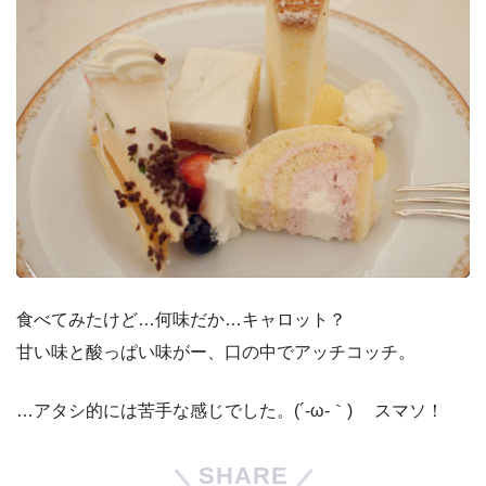
食べてみたけど…何味だか…キャロット？
甘い味と酸っぱい味がー、口の中でアッチコッチ。
…アタシ的には苦手な感じでした。(´-ω-｀)ゞ スマソ！
SHARE