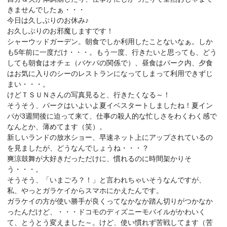
きませんでしたぁ・・・
今日は久しぶりのお休み♪
お久しぶりのお邪魔しますです！
シャーウッドガーデン。朝食でしか利用したことないなぁ。しか
も5年前に一度だけ・・・。もう一度、行きたいと思っても、どう
しても朝食はオチェ（バケパの関係で）、昼食はパーク内、夕食
はお気に入りのシーのレストランになってしまって利用できずじ
まい・・・。
けどＴＳＵＮさんの写真見ると、行きたくなる～！
そうそう、パークはいよいよ夏イベスタートしましたね！夏イン
パが3週間後に迫って来て、仕事の殺人的な忙しさをわくわく感で
なんとか、薄めてます（笑）。
新しいランドの放水ショー、早速ネット上にアップされているの
を見ましたが、どうなんでしょうね・・・？
爽涼鼓舞が大好きだっただけに、慣れるのに時間架かりそ
う・・・。
そうそう、「いまごろ？！」と言われちゃいそうなんですが、
私、やっとガラケイからスマホにかえたんです。
ガラケイの方が使い勝手が良くってなかなか踏ん切りがつかなか
ったんだけど、・・・ドコモのディズニーモバイルがかわいく
て、とうとう変えました～。けど、使い慣れず苦戦してます（苦