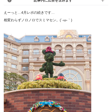
記事内に広告を含みます
えーっと…4月レポの続きです…
相変わらずノロノロでスミマセン。(´-ω-｀)ゞ