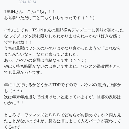
2014.10.14
TSUNさん、こんにちは！！
お返事いただけてとてもうれしかったです（＾＾）
それにしても、TSUNさんの旦那様もディズニーに興味が無かった
なってブログを読む限りじゃわかりませんね～かなり好きな感じ
ですものね！！
うちの旦那はワンスのバケパはかなり良かったようで「これなら
また来たいな～」などと言っていました。
あっ、バケパの金額は内緒なんです（＾＾；）
やはり待ち時間がないのは良いですよね。ワンスの鑑賞席もとっ
ても見易かったです。
年に１度行けるかどうかのTDRですので、バケパの選択は正解か
も（＾＾）
次は年末年始辺りで出掛けたいと思っていますが、旦那の反応は
いかに？！
ところで、ワンマンズとＢＢＢでどちらがお勧めですか？両方見
たことがないのですが、見る公演によって入るパークが変わって
くるので・・・