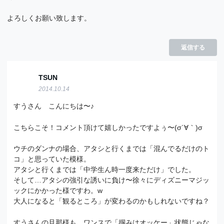
よろしくお願い致します。
返信する
TSUN
2014.10.14
すうさん こんにちは〜♪
こちらこそ！コメント頂けて嬉しかったですよぅ〜(σ´∀｀)σ
ウチのダンナの場合、アタシと行くまでは「混んでるだけのト
コ」と思っていた模様。
アタシと行くまでは「中学生ん時一度来ただけ」でした。
そして…アタシの強引な誘いに負け〜徐々にディズニーマジッ
ックにかかった様ですわ。w
大人になると「観るところ」が変わるのかもしれないですね？
すうさんの旦那様も、ワンスで「掴みはオッケー」状態じゃな