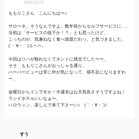
2014.10.15
ももりこさん こんにちは〜♪
サローネ。そうなんですよ。数年前からセルフサービスに…。
当初は「サービスの低下か！？」とも思ったけど、
こっちのが、気兼ねなく食べ放題だわっ。と気づきました。
(´・∀・｀)エヘヘ。
今回はリハが観れなくてホントに残念でした〜〜。
そそ、ももりこさんがおっしゃる通り。
ハーバービューは常に外が気になって、寝不足になりますわ
ー。
金曜日からインですか！今週末はお天気良さそうですよね！
ランドホテルいいなぁ〜。
ハロウィン、楽しんで来て下さーい♪ (｀・∀・´)ﾉ
すう