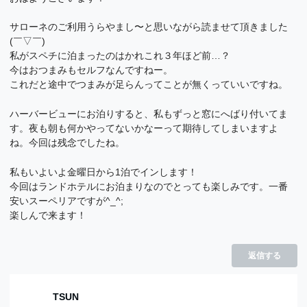
サローネのご利用うらやまし〜と思いながら読ませて頂きました
(￣▽￣)
私がスペチに泊まったのはかれこれ３年ほど前…？
今はおつまみもセルフなんですねー。
これだと途中でつまみが足らんってことが無くっていいですね。
ハーバービューにお泊りすると、私もずっと窓にへばり付いてま
す。夜も朝も何かやってないかなーって期待してしまいますよ
ね。今回は残念でしたね。
私もいよいよ金曜日から1泊でインします！
今回はランドホテルにお泊まりなのでとっても楽しみです。一番
安いスーペリアですが^_^;
楽しんで来ます！
返信する
TSUN