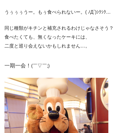
うぅぅぅうー。もぅ食べられないー。( ﾉД`)ｼｸｼｸ…
同じ種類がキチンと補充されるわけじゃなさそう？
食べたくても、無くなったケーキには、
二度と巡り会えないかもしれません…。
一期一会！
(￣▽￣;)