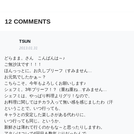
12
COMMENTS
TSUN
2013.01.31
どらまま。さん こんばんは～♪
ご無沙汰です！！！
ほんっっとに。お久しブリーフ（すみません…
お元気でしたかぁ～？
こちらこそ。今年もよろしくお願いします♪
シェフミ。3年ブリーフ！？（重ね重ね…すみません…
シェフミは、やっぱり料理よりグリ！なので、
お料理に関してはチカラ入って無い感を感じましたわ（汗
ということで。いつ行っても、
キャラとの安定した楽しさがある代わりに、
いつ行っても同じ。というか、
新鮮さは薄れて行くのかもな～と思ったりしますわ。
アタシはコレで4回目＆数年ぶりだったんで。