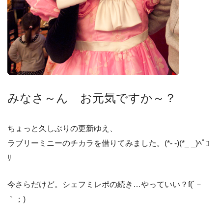
みなさ～ん お元気ですか～？
ちょっと久しぶりの更新ゆえ、
ラブリーミニーのチカラを借りてみました。(*- -)(*_ _)ﾍﾟｺ
ﾘ
今さらだけど。シェフミレポの続き…やっていい？f(´－
｀；)