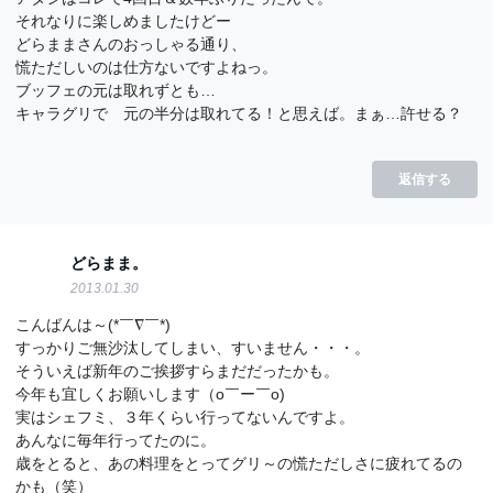
それなりに楽しめましたけどー
どらままさんのおっしゃる通り、
慌ただしいのは仕方ないですよねっ。
ブッフェの元は取れずとも…
キャラグリで 元の半分は取れてる！と思えば。まぁ…許せる？
返信する
どらまま。
2013.01.30
こんばんは～(*￣∇￣*)
すっかりご無沙汰してしまい、すいません・・・。
そういえば新年のご挨拶すらまだだったかも。
今年も宜しくお願いします（o￣ー￣o)
実はシェフミ、３年くらい行ってないんですよ。
あんなに毎年行ってたのに。
歳をとると、あの料理をとってグリ～の慌ただしさに疲れてるの
かも（笑）