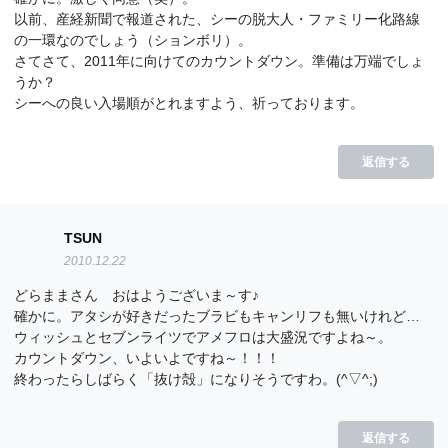
以前、産経新聞で報道された、シーの脱大人・ファミリー化路線
の一環なのでしょう（ションボリ）。
さてさて、2011年に向けてのカウントダウン。準備は万端でしょ
うか？
シーへの良い入場順がとれますよう、祈っております。
返信する
TSUN
2010.12.22
どらままさん おはようございま～す♪
確かに。アタシが好きだったブラビもキャンリフも無いけれど…
ウィッシュとセブンライツでアメフロは大盛況ですよね～。
カウントダウン、いよいよですね～！！！
終わったらしばらく「抜け殻」になりそうですわ。(^▽^;)
返信する