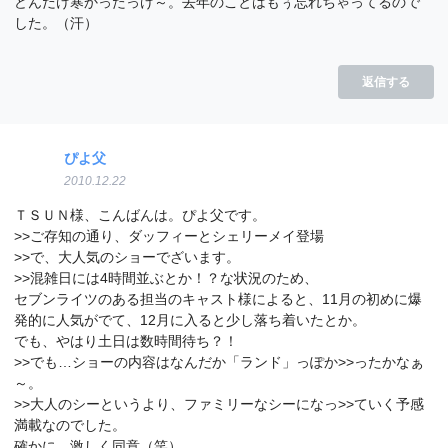
どんだけ寒かったっけ～。去年のことはもぅ忘れちゃってるので
した。（汗）
返信する
ぴよ父
2010.12.22
ＴＳＵＮ様、こんばんは。ぴよ父です。
>>ご存知の通り、ダッフィーとシェリーメイ登場
>>で、大人気のショーでざいます。
>>混雑日には4時間並ぶとか！？な状況のため、
セブンライツのある担当のキャスト様によると、11月の初めに爆
発的に人気がでて、12月に入ると少し落ち着いたとか。
でも、やはり土日は数時間待ち？！
>>でも…ショーの内容はなんだか「ランド」っぽか>>ったかなぁ
～。
>>大人のシーというより、ファミリーなシーになっ>>ていく予感
満載なのでした。
確かに。激しく同意（笑）。