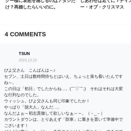
グー様に哀愁を感じるのはアタシだ
しあわせは近くに？ディ
け？再婚したらいいのに。
ー・オブ・クリスマス
4
COMMENTS
TSUN
2010.12.22
ぴよ父さん こんばんは～♪
セブン、土日は数時間待ちとはいえ、ちょっと落ち着いたんです
ね～。
この日は「初日」でしたからね…。(￣▽￣;) それはそれは大変
な行列なのでした。
ウィッシュ。ぴよ父さんも同じ印象でしたか！
やっぱり「脱大人」なんだ…。
なんだよぉ～初志貫徹して欲しいなぁ～～。（－_－）
カウントダウンは、とりあえず「防寒」に重きを置いて準備中で
ございます！