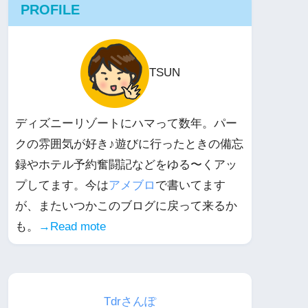
PROFILE
TSUN
ディズニーリゾートにハマって数年。パー
クの雰囲気が好き♪遊びに行ったときの備忘
録やホテル予約奮闘記などをゆる〜くアッ
プしてます。今は
アメブロ
で書いてます
が、またいつかこのブログに戻って来るか
も。
→Read mote
Tdrさんぽ