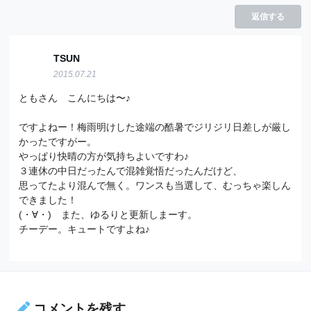
返信する
TSUN
2015.07.21
ともさん こんにちは〜♪
ですよねー！梅雨明けした途端の酷暑でジリジリ日差しが厳し
かったですがー。
やっぱり快晴の方が気持ちよいですわ♪
３連休の中日だったんで混雑覚悟だったんだけど、
思ってたより混んで無く。ワンスも当選して、むっちゃ楽しん
できました！
(・∀・) また、ゆるりと更新しまーす。
チーデー。キュートですよね♪
コメントを残す