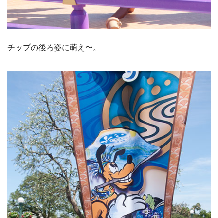
チップの後ろ姿に萌え〜。