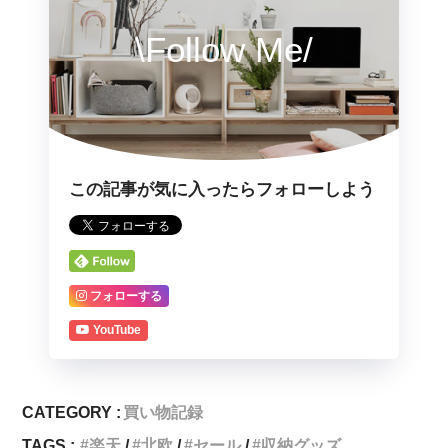
\Follow Me/
この記事が気に入ったらフォローしよう
フォローする
YouTube
CATEGORY :
買い物記録
TAGS :
楽天
北欧
セール
収納グッズ