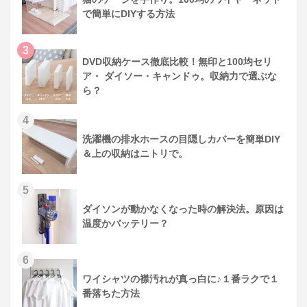
で簡単にDIYする方法
3
DVD収納ケース徹底比較！無印と100均セリ
ア・ ダイソー・キャンドゥ。収納力で選ぶな
ら？
4
洗濯機の排水ホースの目隠しカバーを簡単DIY
＆上の収納はニトリで。
5
ダイソンが動かなくなった時の解決法。原因は
温度かバッテリー？
6
ワイシャツの襟汚れが真っ白に♪１番ラクで１
番落ちた方法