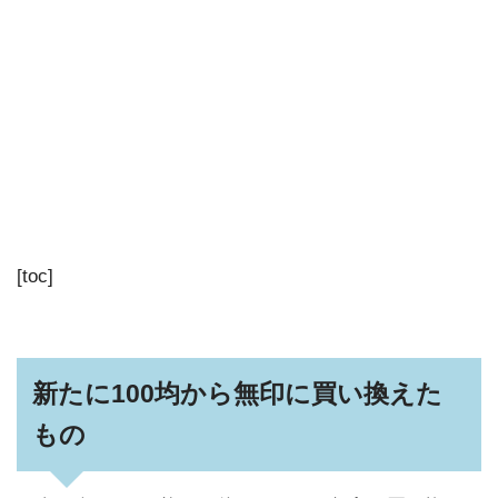
[toc]
新たに100均から無印に買い換えた
もの