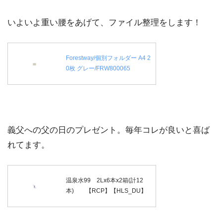
いよいよ重い腰をあげて、ファイル整理をします！
Forestway/個別フォルダー A4 2
0枚 グレー/FRW800065
義父への父の日のプレゼント。毎年コレが良いと喜ば
れてます。
温泉水99 2Lx6本x2箱(計12
本) 【RCP】【HLS_DU】