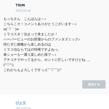
TSUN
2013.05.16
もっちさん こんばんは～♪
こちらこそ！コメントありがとうございます～♪
w(´▽｀)w
ミラコスタ！泊まって来ましたか！
ハーバービューのお部屋からのファンタズミック♪
待たずに俯瞰から楽しめるのは
ミラコ泊ならではの特権ですよねっ。
春ショーも一通り楽しめた様で～♪
アチコチでやってるから、ホントに忙しいですけどね…。
(^▽^;)
これからもよろしくですっ♪(￣▽￣)ﾉ"
返信する
ぴよ父
2013.05.16