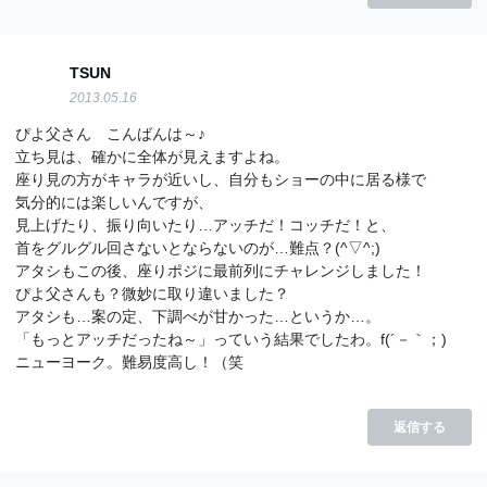
TSUN
2013.05.16
ぴよ父さん こんばんは～♪
立ち見は、確かに全体が見えますよね。
座り見の方がキャラが近いし、自分もショーの中に居る様で
気分的には楽しいんですが、
見上げたり、振り向いたり…アッチだ！コッチだ！と、
首をグルグル回さないとならないのが…難点？(^▽^;)
アタシもこの後、座りポジに最前列にチャレンジしました！
ぴよ父さんも？微妙に取り違いました？
アタシも…案の定、下調べが甘かった…というか…。
「もっとアッチだったね～」っていう結果でしたわ。f(´－｀；)
ニューヨーク。難易度高し！（笑
返信する