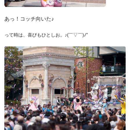
あっ！コッチ向いた♪
って時は、喜びもひとしお。♪(￣▽￣)ﾉ”