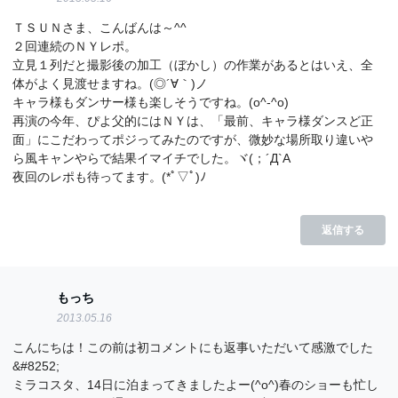
ＴＳＵＮさま、こんばんは～^^
２回連続のＮＹレポ。
立見１列だと撮影後の加工（ぼかし）の作業があるとはいえ、全
体がよく見渡せますね。(◎´∀｀)ノ
キャラ様もダンサー様も楽しそうですね。(o^-^o)
再演の今年、ぴよ父的にはＮＹは、「最前、キャラ様ダンスど正
面」にこだわってポジってみたのですが、微妙な場所取り違いや
ら風キャンやらで結果イマイチでした。ヾ(；´Д`A
夜回のレポも待ってます。(*ﾟ▽ﾟ)ﾉ
返信する
もっち
2013.05.16
こんにちは！この前は初コメントにも返事いただいて感激でした
&#8252;
ミラコスタ、14日に泊まってきましたよー(^o^)春のショーも忙し