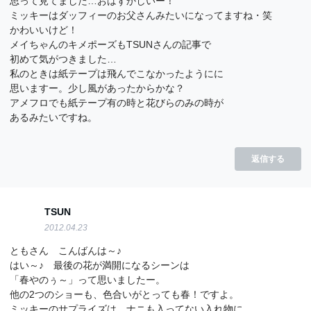
思って見てました…おはずかしいー！
ミッキーはダッフィーのお父さんみたいになってますね・笑
かわいいけど！
メイちゃんのキメポーズもTSUNさんの記事で
初めて気がつきました…
私のときは紙テープは飛んでこなかったようにに
思いますー。少し風があったからかな？
アメフロでも紙テープ有の時と花びらのみの時が
あるみたいですね。
返信する
TSUN
2012.04.23
ともさん こんばんは～♪
はい～♪ 最後の花が満開になるシーンは
「春やのぅ～」って思いましたー。
他の2つのショーも、色合いがとっても春！ですよ。
ミッキーのサプライズは…ナニも入ってない入れ物に