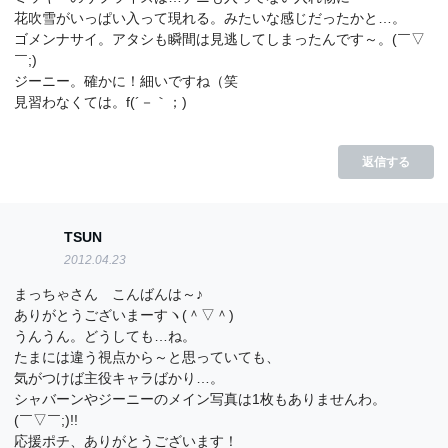
花吹雪がいっぱい入って現れる。みたいな感じだったかと…。
ゴメンナサイ。アタシも瞬間は見逃してしまったんです～。(￣▽
￣;)
ジーニー。確かに！細いですね（笑
見習わなくては。f(´－｀；)
返信する
TSUN
2012.04.23
まっちゃさん こんばんは～♪
ありがとうございまーすヽ(＾▽＾)
うんうん。どうしても…ね。
たまには違う視点から～と思っていても、
気がつけば主役キャラばかり…。
シャバーンやジーニーのメイン写真は1枚もありませんわ。
(￣▽￣;)!!
応援ポチ、ありがとうございます！