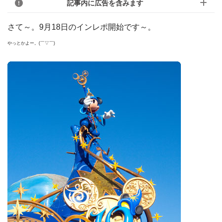
記事内に広告を含みます
さて～。9月18日のインレポ開始です～。
やっとかよー。
(￣▽￣)ゞ