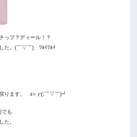
チっプ？ディール！？
。(￣▽￣)ゞﾜﾙｲﾜﾙｲ
ります。 ε=┏(;￣▽￣)┛
前でも
した。