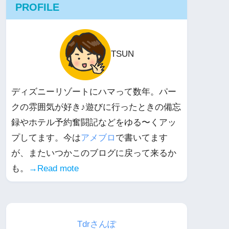
PROFILE
TSUN
ディズニーリゾートにハマって数年。パー
クの雰囲気が好き♪遊びに行ったときの備忘
録やホテル予約奮闘記などをゆる〜くアッ
プしてます。今は
アメブロ
で書いてます
が、またいつかこのブログに戻って来るか
も。
→Read mote
Tdrさんぽ