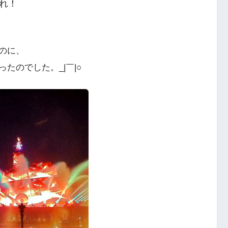
れ！
のに、
たのでした。_|￣|○