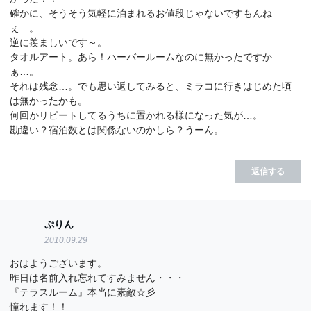
確かに、そうそう気軽に泊まれるお値段じゃないですもんね
ぇ…。
逆に羨ましいです～。
タオルアート。あら！ハーバールームなのに無かったですか
ぁ…。
それは残念…。でも思い返してみると、ミラコに行きはじめた頃
は無かったかも。
何回かリピートしてるうちに置かれる様になった気が…。
勘違い？宿泊数とは関係ないのかしら？うーん。
返信する
ぷりん
2010.09.29
おはようございます。
昨日は名前入れ忘れてすみません・・・
『テラスルーム』本当に素敵☆彡
憧れます！！