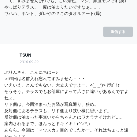
…て、すみません(汗)でも、この景色、マジ、鼻血モンです(笑)
やっぱりテラス、一度は泊まりたいですなぁ。。。
ワハハ、ホント、ダレやの？このタオルアート(爆)
返信する
TSUN
2010.09.29
ぷりんさん こんにちは～♪
＞昨日は名前入れ忘れてすみません・・・
いえいえ。とんでもない。大丈夫ですよー。<(_ _*)> ｱﾘｶﾞﾄｫ
そうそう。テラスでもお部屋によって広さに違いがあるんですよ
ねぇ。
リド側は、今回泊まったお隣が写真通り、狭め。
反対側にあるテラスも、リド側より狭い様に思います。
反対側は泊まった事無いからちゃんとはワカラナイけれど…。
案内されるまで、ほんっとドキドキ！(^▽^;)
あらら。今回は「マウスカ」目的でしたかー。それはちょっと遠
かった！？