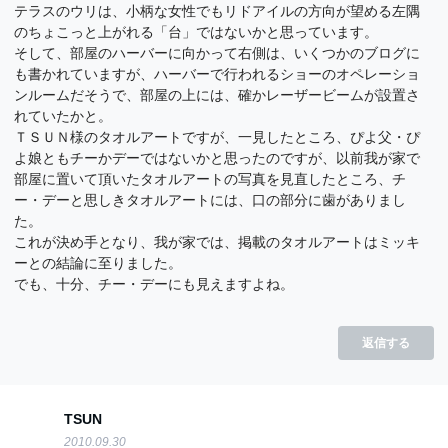
テラスのウリは、小柄な女性でもリドアイルの方向が望める左隅
のちょこっと上がれる「台」ではないかと思っています。
そして、部屋のハーバーに向かって右側は、いくつかのブログに
も書かれていますが、ハーバーで行われるショーのオペレーショ
ンルームだそうで、部屋の上には、確かレーザービームが設置さ
れていたかと。
ＴＳＵＮ様のタオルアートですが、一見したところ、ぴよ父・ぴ
よ娘ともチーかデーではないかと思ったのですが、以前我が家で
部屋に置いて頂いたタオルアートの写真を見直したところ、チ
ー・デーと思しきタオルアートには、口の部分に歯がありまし
た。
これが決め手となり、我が家では、掲載のタオルアートはミッキ
ーとの結論に至りました。
でも、十分、チー・デーにも見えますよね。
返信する
TSUN
2010.09.30