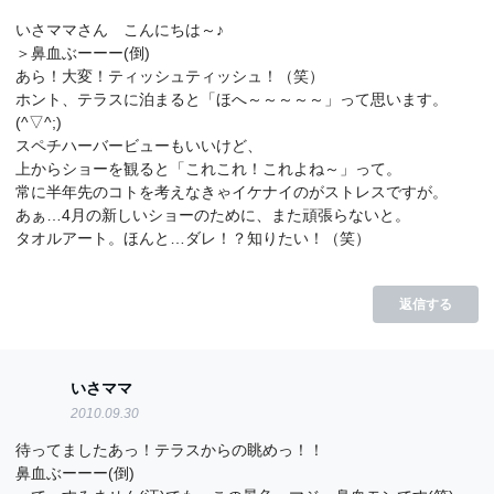
いさママさん こんにちは～♪
＞鼻血ぶーーー(倒)
あら！大変！ティッシュティッシュ！（笑）
ホント、テラスに泊まると「ほへ～～～～～」って思います。
(^▽^;)
スペチハーバービューもいいけど、
上からショーを観ると「これこれ！これよね～」って。
常に半年先のコトを考えなきゃイケナイのがストレスですが。
あぁ…4月の新しいショーのために、また頑張らないと。
タオルアート。ほんと…ダレ！？知りたい！（笑）
返信する
いさママ
2010.09.30
待ってましたあっ！テラスからの眺めっ！！
鼻血ぶーーー(倒)