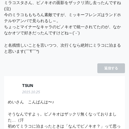
ミラコスタさん、ピノキオの面影をザックリ消し去ったんですね
(泣)
今のミラコももちろん素敵ですが、ミッキーフレンズはランドホ
テルやアンバで見られるし～。
ちょっとマイナーなキャラのピノキオで統一されてたのが、なか
なかオツで好きだったんですけどね～(´-`)
と名残惜しいことを言いつつ、次行くなら絶対にミラコに泊まる
と思います(￣∇￣*)
返信する
TSUN
2015.10.25
めいさん こんばんは〜♪
そうなんですよぅ。ピノキオはザックリ無くなっておりまし
た…（汗
初めてミラコに泊まったときは「なんでピノキオ？」って思っ