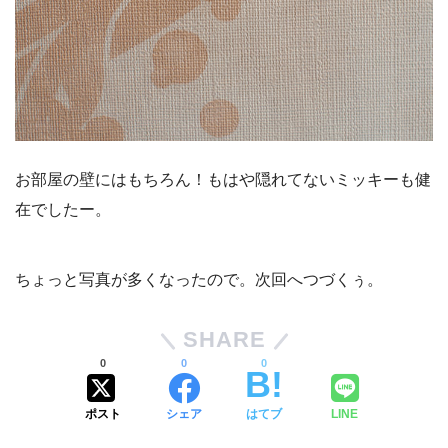
お部屋の壁にはもちろん！もはや隠れてないミッキーも健
在でしたー。
ちょっと写真が多くなったので。次回へつづくぅ。
SHARE
0
0
0
ポスト
シェア
はてブ
LINE