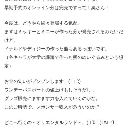
早期予約のオンライン分は完売ですって！奥さん！
今度は、どうやら続々登場する気配。
まずはミッキーとミニーが作った分が発売されるみたいだ
けど、
ドナルドやディジーの作った熊もあるっぽいです。
（各キャラが大学の課題で作った熊のぬいぐるみという想
定）
お金の匂いがプンプンします！(｀ﾛ´;)
ワンデーパスポートの値上げもしそうだし…
グッズ販売にますます力を入れていくのかな。
このご時勢で、スポンサー収入が危ういのか？
どこへ行くの～オリエンタルランド～。( ｣´0｀)｣ｵｫｰｲ!