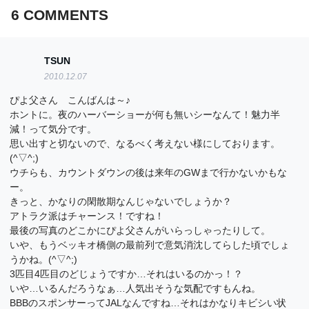
6
COMMENTS
TSUN
2010.12.07
ぴよ父さん こんばんは～♪
ホントに。夜のハーバーショーが何も無いシーなんて！魅力半
減！って気分です。
思い出すと切ないので、なるべく考えない様にしております。
(^▽^;)
ウチらも、カウントダウンの後は来年のGWまで行かないかもな
ー。
きっと、かなりの閑散期なんじゃないでしょうか？
アトラク派はチャーンス！ですね！
最後の写真のどこかにぴよ父さんがいらっしゃったりして。
いや、もうベッキオ橋側の最前列で意気消沈してらした頃でしょ
うかね。(^▽^;)
3匹目4匹目のどじょうですか…それはいるのかっ！？
いや…いるんだろうなぁ…人気出そうな気配ですもんね。
BBBのスポンサーってJALなんですね…それはかなりキビシい状