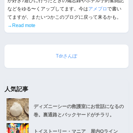
が好き♪遊びに行ったときの備忘録やホテル予約奮闘記
などをゆる〜くアップしてます。今は
アメブロ
で書い
てますが、またいつかこのブログに戻って来るかも。
→Read mote
Tdrさんぽ
人気記事
ディズニーシーの救護室にお世話になるの
巻。裏通路とバックヤードがチラリ。
トイストーリー・マニア 屋内Qライン