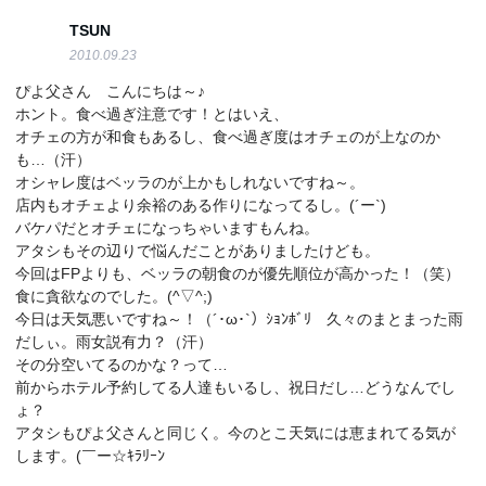
TSUN
2010.09.23
ぴよ父さん こんにちは～♪
ホント。食べ過ぎ注意です！とはいえ、
オチェの方が和食もあるし、食べ過ぎ度はオチェのが上なのか
も…（汗）
オシャレ度はベッラのが上かもしれないですね～。
店内もオチェより余裕のある作りになってるし。(´ー`)
バケパだとオチェになっちゃいますもんね。
アタシもその辺りで悩んだことがありましたけども。
今回はFPよりも、ベッラの朝食のが優先順位が高かった！（笑）
食に貪欲なのでした。(^▽^;)
今日は天気悪いですね～！（´･ω･`）ｼｮﾝﾎﾞﾘ 久々のまとまった雨
だしぃ。雨女説有力？（汗）
その分空いてるのかな？って…
前からホテル予約してる人達もいるし、祝日だし…どうなんでし
ょ？
アタシもぴよ父さんと同じく。今のとこ天気には恵まれてる気が
します。(￣ー☆ｷﾗﾘｰﾝ