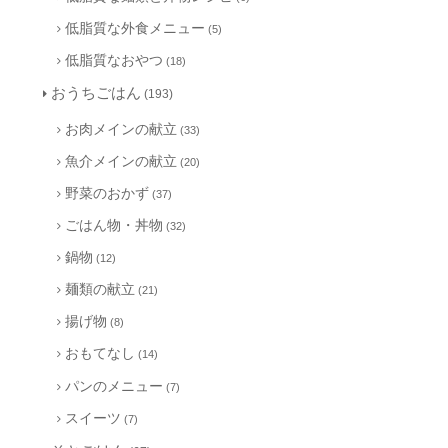
低脂質な外食メニュー
(5)
低脂質なおやつ
(18)
おうちごはん
(193)
お肉メインの献立
(33)
魚介メインの献立
(20)
野菜のおかず
(37)
ごはん物・丼物
(32)
鍋物
(12)
麺類の献立
(21)
揚げ物
(8)
おもてなし
(14)
パンのメニュー
(7)
スイーツ
(7)