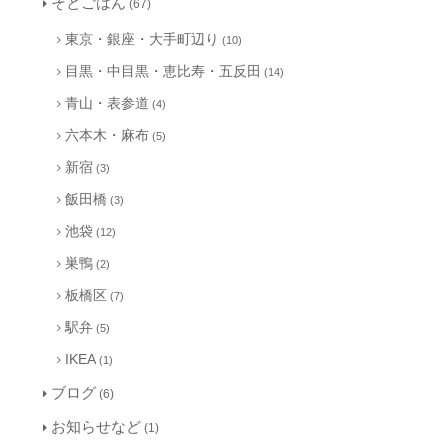
そとごはん
(67)
東京・銀座・大手町辺り
(10)
目黒・中目黒・恵比寿・五反田
(14)
青山・表参道
(4)
六本木・麻布
(5)
新宿
(3)
飯田橋
(3)
池袋
(12)
巣鴨
(2)
板橋区
(7)
駅弁
(5)
IKEA
(1)
ブログ
(6)
お知らせなど
(1)