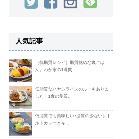
人気記事
［低脂質レシピ］脂質低めな晩ごは
ん。わが家の1週間...
低脂質なハヤシライスのルーもありま
した！1食の脂質...
低脂質でも美味しい♪脂質の少ないレト
ルトカレーとキ...