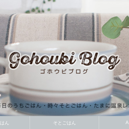
A
はん
そとごはん