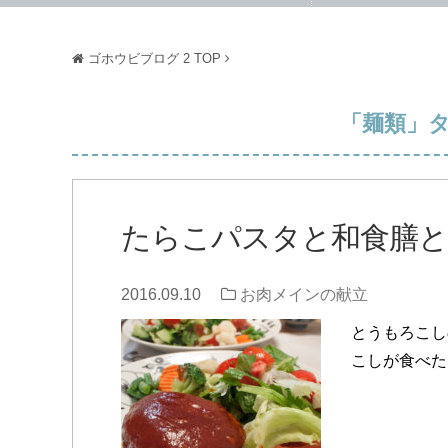
ゴホウビブログ 2
TOP
「麺類」
たらこパスタと和食膳と
2016.09.10
お肉メインの献立
とうもろこし
こしが食べた