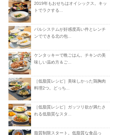
2019年もおせちはオイシックス。キッ
トでラクする...
パルシステムが好感度高い件とレンチ
ンでできる北の包...
ケンタッキーで晩ごはん。チキンの美
味しい温め方＆ご...
［低脂質レシピ］美味しかった鶏胸肉
料理2つ。どっち...
［低脂質レシピ］ガッツリ欲が満たさ
れる低脂質なスタ...
脂質制限スタート。低脂質な食品っ